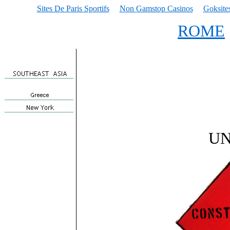
Sites De Paris Sportifs
Non Gamstop Casinos
Goksit
ROME
U