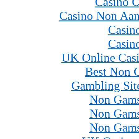
Casino O
Casino Non Aam
Casin
Casin
UK Online Cas
Best Non 
Gambling Sit
Non Gams
Non Gams
Non Gams