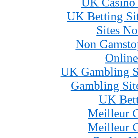
UK Casino
UK Betting Si
Sites N
Non Gamstop
Online
UK Gambling S
Gambling Sit
UK Bett
Meilleur 
Meilleur 